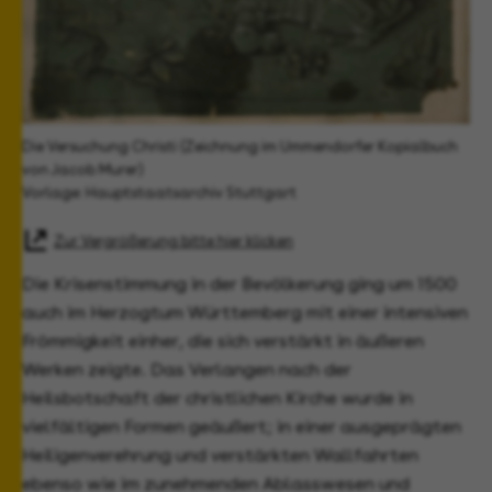
Die Versuchung Christi (Zeichnung im Ummendorfer Kopialbuch
von Jacob Murer)
Vorlage: Hauptstaatsarchiv Stuttgart
Zur Vergrößerung bitte hier klicken
Die Krisenstimmung in der Bevölkerung ging um 1500
auch im Herzogtum Württemberg mit einer intensiven
Frömmigkeit einher, die sich verstärkt in äußeren
Werken zeigte. Das Verlangen nach der
Heilsbotschaft der christlichen Kirche wurde in
vielfältigen Formen geäußert; in einer ausgeprägten
Heiligenverehrung und verstärkten Wallfahrten
ebenso wie im zunehmenden Ablasswesen und