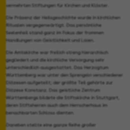
vermehrten Stiftungen für Kirchen und Klöster.
Die Präsenz der Heilsgeschichte wurde in kirchlichen
Ritualen vergegenwärtigt. Das persönliche
Seelenheil stand ganz im Fokus der frommen
Handlungen von Geistlichkeit und Laien.
Die Amtskirche war freilich streng hierarchisch
gegliedert und die kirchliche Versorgung sehr
unterschiedlich ausgestattet. Das Herzogtum
Württemberg war unter den Sprengeln verschiedener
Diözesen aufgeteilt; der größte Teil gehörte zur
Diözese Konstanz. Das geistliche Zentrum
Württembergs bildete die Stiftskirche in Stuttgart,
deren Stiftsherren auch dem Herrscherhaus im
benachbarten Schloss dienten.
Daneben stellte eine ganze Reihe großer