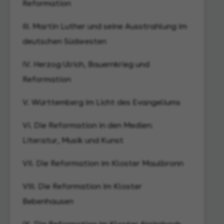
Grundbuchzentralarchiv - Kornwestheim
Reformation
Institut für Erhaltung von Archiv- und
III. Martin Luther und seine Ausstrahlung im
Bibliotheksgut - Ludwigsburg
deutschen Südwesten
Staatsarchiv Ludwigsburg
Hohenlohe-Zentralarchiv Neuenstein
IV. Herzog Ulrich, Bauernkrieg und
Staatsarchiv Sigmaringen
Reformation
Hauptstaatsarchiv Stuttgart
V. Württemberg im Licht des Evangeliums
Staatsarchiv Wertheim
VI. Die Reformation in den Medien:
Service
Literatur, Musik und Kunst
Öffnungszeiten
VII. Die Reformation im Kloster Maulbronn
Ansprechpartner
VIII. Die Reformation im Kloster
Barrierefreiheit
Bebenhausen
Datenschutz
Impressum