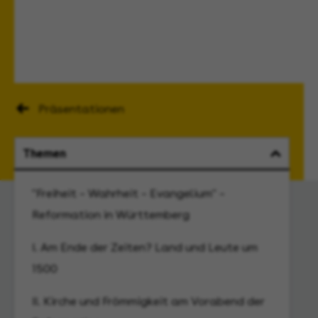
Präsentationen
Themen
"Freiheit – Wahrheit – Evangelium" –
Standorte
Reformation in Württemberg
Präsident und zentrale Abteilungen - Stuttgart
I. Am Ende der Zeiten? Land und Leute um
Staatsarchiv Freiburg
1500
Generallandesarchiv Karlsruhe mit
Dokumentationsstelle Rechtsextremismus
II. Kirche und Frömmigkeit am Vorabend der