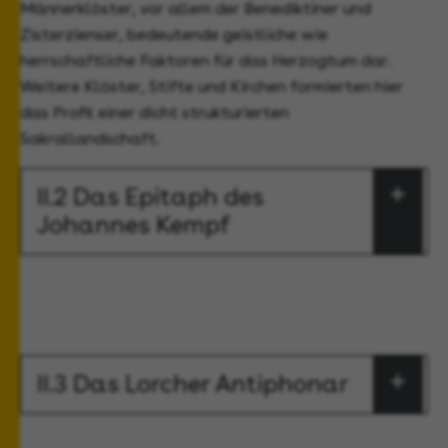
Männerklöster, vor allem der Benediktiner und
Zisterzienser, bedeutende geistliche wie
herrschaftliche Faktoren für das Herzogtum dar.
Weitere Klöster, Stifte und Kirchen formierten hier
das Profil einer dicht strukturierten
Sakrallandschaft.
II.2 Das Epitaph des
Johannes Kempf
II.3 Das Lorcher Antiphonar