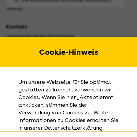
IX. Die Reformation im Kloster Alpirsbach
Sitemap
Kontakt
Landesarchiv Baden-Württemberg
Urbanstraße 31 A
70182 Stuttgart
Cookie-Hinweis
E-Mail:
landesarchiv@la-bw.de
Telefon:
+49 711 212-4272
Um unsere Webseite für Sie optimal
Anfragen zu Archivgut:
gestalten zu können, verwenden wir
Cookies. Wenn Sie hier „Akzeptieren“
+49 711 335075-555
anklicken, stimmen Sie der
Telefax:
Verwendung von Cookies zu. Weitere
+49 711 212-4283
Informationen zu Cookies erhalten Sie
in unserer Datenschutzerklärung.