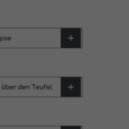
ypse
t über den Teufel