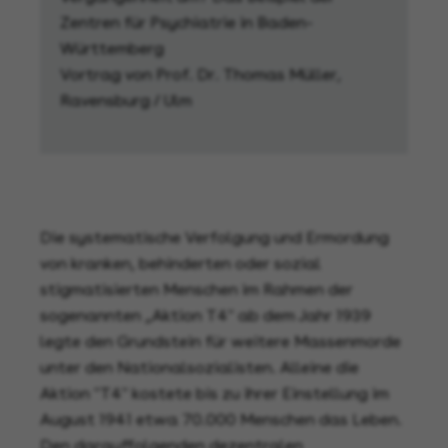
Zentren für Psychiatrie in Baden-
Württemberg
Vortrag von Prof. Dr. Thomas Müller,
Ravensburg / Ulm
Die systematische Verfolgung und Ermordung
von kranken, behinderten oder sozial
stigmatisierten Menschen im Rahmen der
sogenannten „Aktion T4" ab dem Jahr 1939
legte den Grundstein für weitere Massenmorde
unter den Nationalsozialisten. Alleine die
Aktion "T4" kostete bis zu ihrer Einstellung im
August 1941 etwa 70.000 Menschen das Leben.
Den darauffolgenden dezentralen