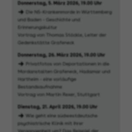
Donnerstag, 5. März 2026, 19.00 Uhr
Die NS-Krankenmorde in Württemberg
und Baden - Geschichte und
Erinnerungskultur
Vortrag von Thomas Stöckle, Leiter der
Gedenkstätte Grafeneck
Donnerstag, 26. März 2026, 19.00 Uhr
Privatfotos von Deportationen in die
Mordanstalten Grafeneck, Hadamar und
Hartheim - eine vorläufige
Bestandsaufnahme
Vortrag von Martin Rexer, Stuttgart
Dienstag, 21. April 2026, 19.00 Uhr
Wie geht eine südwestdeutsche
psychiatrische Klinik mit ihrer
Vergangenheit um? Das Beispiel der