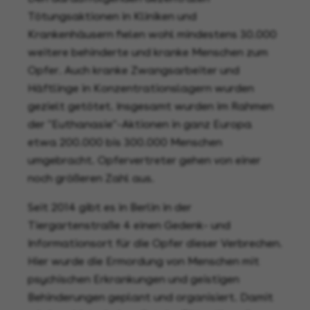
Tötungsaktionen in Kliniken und
Krankenhäusern fielen wohl mindestens 30.000
weitere behinderte und kranke Menschen zum
Opfer. Auch kranke Zwangsarbeiter und
Häftlinge in Konzentrationslagern wurden
gezielt getötet. Insgesamt wurden im Rahmen
der "Euthanasie"-Aktionen in ganz Europa
etwa 200.000 bis 300.000 Menschen
umgebracht. Opfervertreter gehen von einer
noch größeren Zahl aus.
Seit 2014 gibt es in Berlin in der
Tiergartenstraße 4 einen Gedenk- und
Informationsort für die Opfer dieser Verbrechen.
Hier wurde die Ermordung von Menschen mit
psychischen Erkrankungen und geistigen
Behinderungen geplant und organisiert. Damit