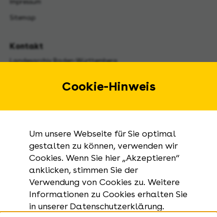
Impressum
Sitemap
Kontakt
Landesarchiv Baden-Württemberg
Urbanstraße 31 A
70182 Stuttgart
Cookie-Hinweis
E-Mail:
landesarchiv@la-bw.de
Telefon:
+49 711 212-4272
Um unsere Webseite für Sie optimal
Anfragen zu Archivgut:
gestalten zu können, verwenden wir
Cookies. Wenn Sie hier „Akzeptieren“
+49 711 335075-555
anklicken, stimmen Sie der
Telefax:
Verwendung von Cookies zu. Weitere
+49 711 212-4283
Informationen zu Cookies erhalten Sie
in unserer Datenschutzerklärung.