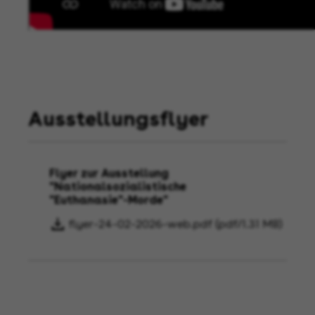
Ausstellungsflyer
Flyer zur Ausstellung
"Nationalsozialistische
"Euthanasie"-Morde"
flyer-24-02-2026-web.pdf (pdf/1.31 MB)