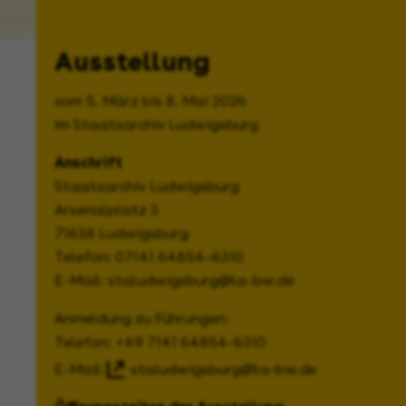
Ausstellung
vom 5. März bis 8. Mai 2026
im Staatsarchiv Ludwigsburg
Anschrift
Staatsarchiv Ludwigsburg
Arsenalplatz 3
71638 Ludwigsburg
Telefon: 07141 64854–6310
E-Mail: staludwigsburg@la-bw.de
Anmeldung zu Führungen:
Telefon: +49 7141 64854-6310
E-Mail:
staludwigsburg@la-bw.de