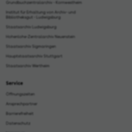
Grundbuchzentralarchiv - Kornwestheim
Institut für Erhaltung von Archiv- und
Bibliotheksgut - Ludwigsburg
Staatsarchiv Ludwigsburg
Hohenlohe-Zentralarchiv Neuenstein
Staatsarchiv Sigmaringen
Hauptstaatsarchiv Stuttgart
Staatsarchiv Wertheim
Service
Öffnungszeiten
Ansprechpartner
Barrierefreiheit
Datenschutz