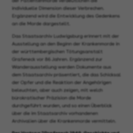
der Patientenmorde verdeutlichen die
individuelle Dimension dieser Verbrechen.
Ergänzend wird die Entwicklung des Gedenkens
an die Morde dargestellt.
Das Staatsarchiv Ludwigsburg erinnert mit der
Ausstellung an den Beginn der Krankenmorde in
der württembergischen Tötungsanstalt
Grafeneck vor 86 Jahren. Ergänzend zur
Wanderausstellung werden Dokumente aus
dem Staatsarchiv präsentiert, die das Schicksal
der Opfer und die Reaktion der Angehörigen
beleuchten, aber auch zeigen, mit welch
bürokratischer Präzision die Morde
durchgeführt wurden, und so einen Überblick
über die im Staatsarchiv vorhandenen
Archivalien über die Krankenmorde vermitteln.