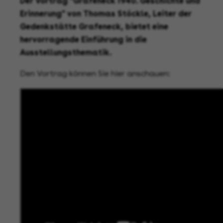
Der Vortrag "Grafeneck 1940. Geschichte und
Erinnerung" von Thomas Stöckle, Leiter der
Gedenkstätte Grafeneck, bietet eine
hervorragende Einführung in die
Ausstellungsthematik.
Den Vortrag können Sie hier anschauen: