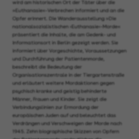
wird am historischen Ort der Täter über die
»Euthanasie«-Verbrechen informiert und an die
Opfer erinnert. Die Wanderausstellung »Die
nationalsozialistischen ›Euthanasie‹-Morde«
präsentiert die Inhalte, die am Gedenk- und
Informationsort in Berlin gezeigt werden. Sie
informiert über Vorgeschichte, Voraussetzungen
und Durchführung der Patientenmorde,
beschreibt die Bedeutung der
Organisationszentrale in der Tiergartenstraße
und erläutert weitere Mordaktionen gegen
psychisch kranke und geistig behinderte
Männer, Frauen und Kinder. Sie zeigt die
Verbindungslinien zur Ermordung der
europäischen Juden auf und beleuchtet das
Verdrängen und Verschweigen der Morde nach
1945. Zehn biographische Skizzen von Opfern