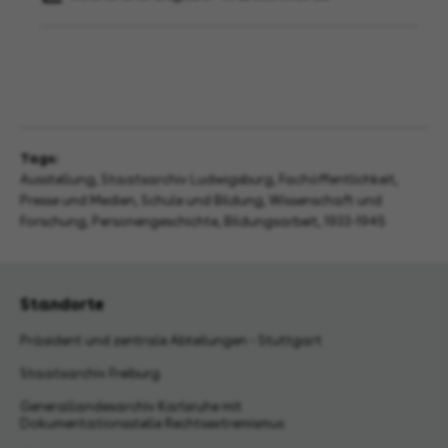
Tags:
Ausstellung
,
Staatsarchiv Ludwigsburg
,
Fachöffentlichkeit
,
Presse und Medien
,
Schule und Bildung
,
Wissenschaft und
Forschung
,
Personengeschichte
,
Bildungsarbeit
,
1933-1945
Standorte
Präsident und zentrale Abteilungen - Stuttgart
Staatsarchiv Freiburg
Generallandesarchiv Karlsruhe mit
Dokumentationsstelle Rechtsextremismus