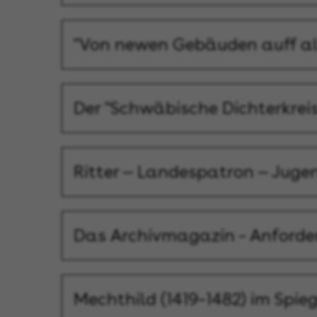
"Von newen Gebäuden auff al
Der "Schwäbische Dichterkreis
Ritter — Landespatron — Juge
Das Archivmagazin – Anforder
Mechthild (1419–1482) im Spieg