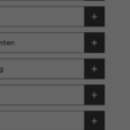
enten
g