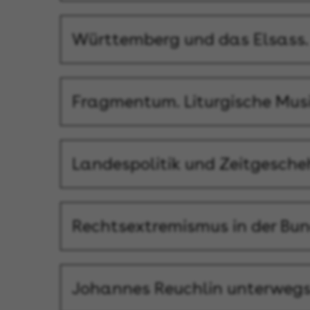
Württemberg und das Elsass.
Fragmentum. Liturgische Mus
Landespolitik und Zeitgesche
Rechtsextremismus in der Bu
Johannes Reuchlin unterwegs