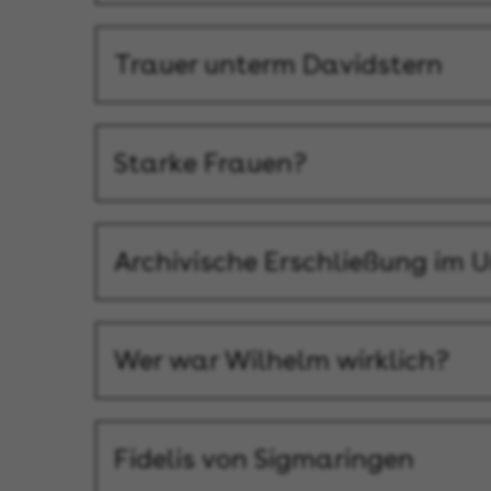
Trauer unterm Davidstern
Starke Frauen?
Archivische Erschließung im
Wer war Wilhelm wirklich?
Fidelis von Sigmaringen