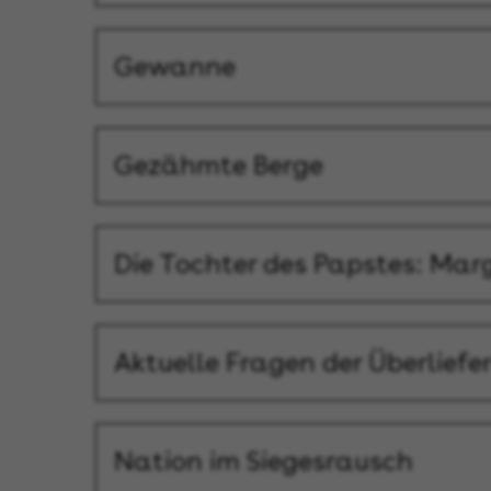
Gewanne
Gezähmte Berge
Die Tochter des Papstes: Ma
Aktuelle Fragen der Überlief
Nation im Siegesrausch