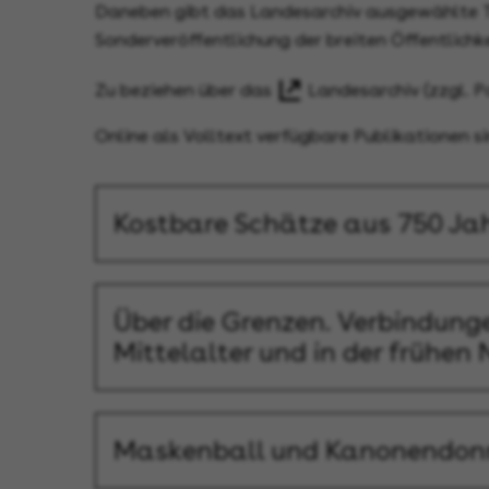
Daneben gibt das Landesarchiv ausgewählte T
Sonderveröffentlichung der breiten Öffentlichk
Zu beziehen über das
Landesarchiv
(zzgl. P
Online als Volltext verfügbare Publikationen s
Kostbare Schätze aus 750 Ja
Über die Grenzen. Verbindun
Mittelalter und in der frühen 
Maskenball und Kanonendonne