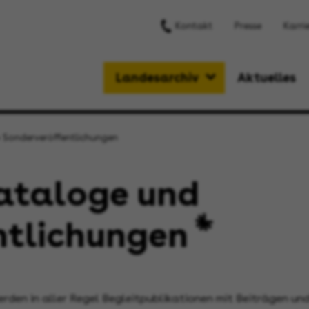
Kontakt
Presse
Karri
Landesarchiv
Aktuelles
 Sonderveröffentlichungen
ataloge und
ntlichungen
den in aller Regel Begleitpublikationen mit Beiträgen und 