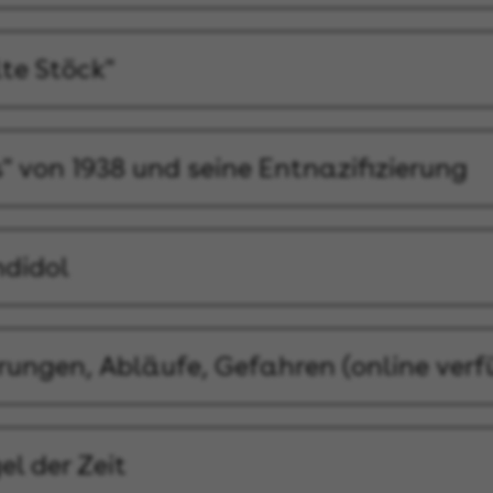
te Stöck"
" von 1938 und seine Entnazifizierung
ndidol
ungen, Abläufe, Gefahren (online verf
el der Zeit