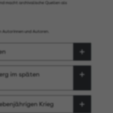
d macht archivalische Quellen als
en Autorinnen und Autoren.
en
erg im späten
benjährigen Krieg