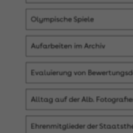
Olympische Spiele
Aufarbeiten im Archiv
Evaluierung von Bewertungs
Alltag auf der Alb. Fotografi
Ehrenmitglieder der Staatsthe