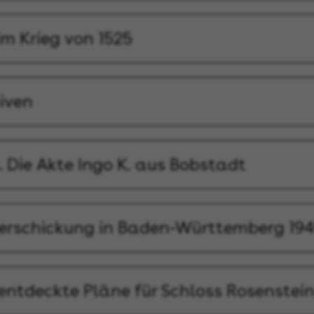
im Krieg von 1525
iven
 Die Akte Ingo K. aus Bobstadt
verschickung in Baden-Württemberg 194
entdeckte Pläne für Schloss Rosenstei