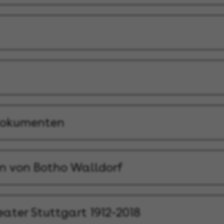
dokumenten
en von Botho Walldorf
ater Stuttgart 1912-2018