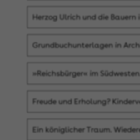
Herzog Ulrich und die Bauern 
Grundbuchunterlagen in Arch
»Reichsbürger« im Südwesten.
Freude und Erholung? Kinder
Ein königlicher Traum. Wieder