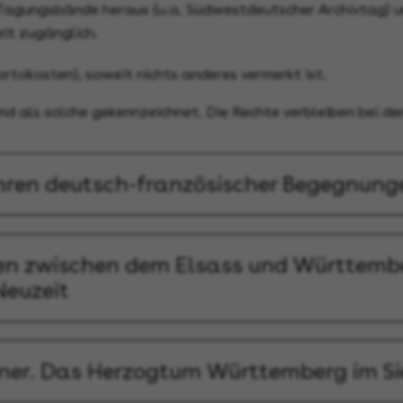
agungsbände heraus (u.a. Südwestdeutscher Archivtag) un
eit zugänglich.
ortokosten), soweit nichts anderes vermerkt ist.
ind als solche gekennzeichnet. Die Rechte verbleiben bei d
hren deutsch-französischer Begegnung
gen zwischen dem Elsass und Württemb
Neuzeit
r. Das Herzogtum Württemberg im Sie