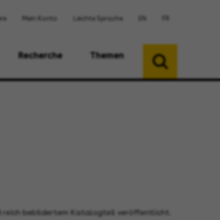
ere
Mein Konto
Leichte Sprache
EN
FR
Recherche
Themen
reich bebildertem Katalogteil veröffentlicht.