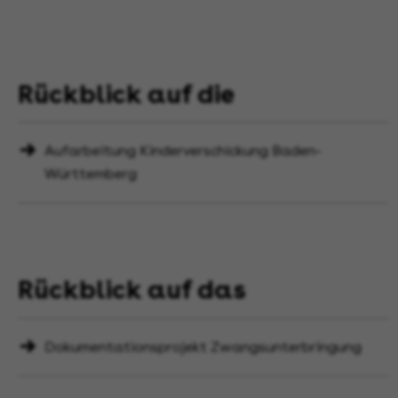
Rückblick auf die
Aufarbeitung Kinderverschickung Baden-
Württemberg
Rückblick auf das
Dokumentationsprojekt Zwangsunterbringung