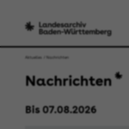
Aktuelles
Nachrichten
Nachrichten
Bis 07.08.2026