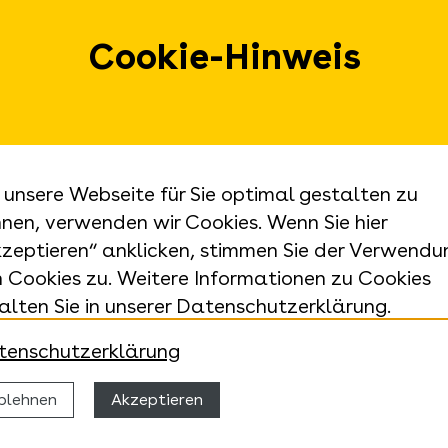
Landes
Öffnungszeiten
Urbans
Cookie-Hinweis
Ansprechpartner
70182 
E-Mail:
e
Barrierefreiheit
landes
Datenschutz
Telefon
Impressum
+49 711
Ludwigsburg
Sitemap
Anfrage
unsere Webseite für Sie optimal gestalten zu
+49 71
nen, verwenden wir Cookies. Wenn Sie hier
Telefax
zeptieren“ anklicken, stimmen Sie der Verwendu
+49 711
 Cookies zu. Weitere Informationen zu Cookies
alten Sie in unserer Datenschutzerklärung.
tenschutzerklärung
blehnen
Akzeptieren