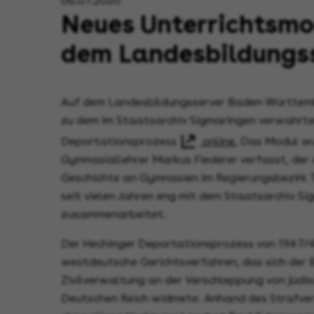
06.07.2020
Neues Unterrichtsmo
dem Landesbildungs
Auf dem Landesbildungsserver Baden Württemb
zu dem im Staatsarchiv Sigmaringen verwahrte
Deportationsprozess
online.
Das Modul wu
Gymnasiallehrer Markus Fiederer verfasst, der
Geschichte an Gymnasien im Regierungsbezirk T
seit vielen Jahren eng mit dem Staatsarchiv S
zusammenarbeitet.
Der Hechinger Deportationsprozess von 1947/
westdeutsche Gerichtsverfahren, das sich der B
Zivilverwaltung an der Verschleppung von jüd
Deutschen Reich widmete. Anhand des Strafve