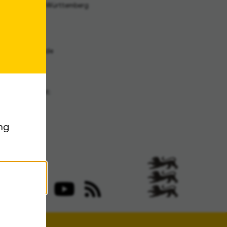
archiv Baden-Württemberg
traße 31 A
Stuttgart
archiv@la-bw.de
:
 212-4272
n zu Archivgut:
1 335075-555
:
ng
 212-4283