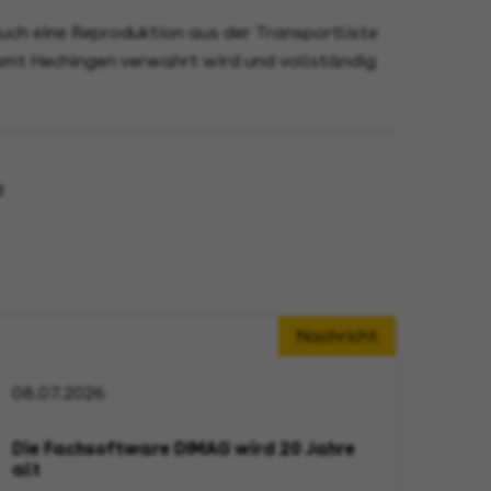
ch eine Reproduktion aus der Transportliste
samt Hechingen verwahrt wird und vollständig
e
Nachricht
08.07.2026
Die Fachsoftware DIMAG wird 20 Jahre
alt