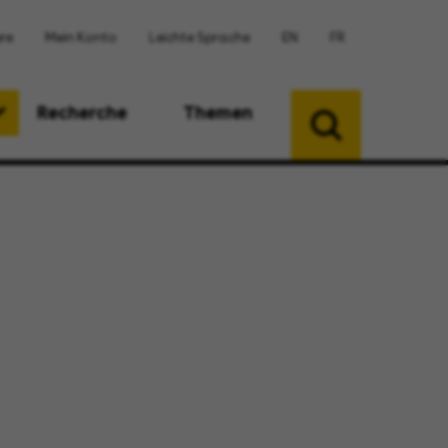
ere
Mein Konto
Leichte Sprache
EN
FR
Recherche
Themen