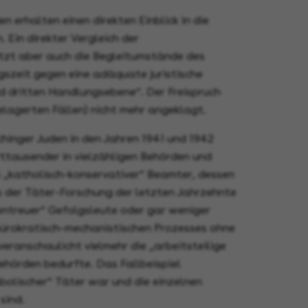
 erhalten einen direkten Einblick in die
in direkter Vergleich der
letzt aber auch die Begleitumstände des
szeit gegen eine adäquate juristische
d dritten Handlungsebene“. Der Freispruch
lagerten Fällen) nicht mehr angeklagt.
hinger Juden in den Jahren 1941 und 1942
rttausender in vielzähligen Behörden und
 „katholisch-konservativer“ Beamter, dessen
s der Täter-Forschung der letzten Jahrzehnte
entreuer“ Gefolgsleute oder gar weniger
 bürokratisch-mechanistischen Prozesses ohne
eranschaulicht vielmehr die „arbeitsteilige
ehörden bedurfte. Das Fallbeispiel
bolischer“ Täter war und die einzelnen
sind.