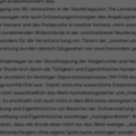
er problematisiert das
gung von NS-Verbrechen in der Nachkriegszeit. Die Lernenden
ssagen wie auch Entlastungsstrategien des Angeklagten. E
r Instanz und des Freispruchs in zweiter Instanz, nicht zu
d zunehmenden Widerstände in der unmittelbaren Nachkrieg
esonders für die Verantwortung von Tätern der „zweiten un
erwaltung wurden danach (abgesehen von zwei besonders ge
hraermeyer an der Verschleppung der Haigerlocher und Hec
ie Shoah erst durch die Tätigkeit und Eigeninitiative Hunde
r erscheint im Hechinger Deportationsprozess 1947/48 als
s konfliktfrei war. Damit wird eine wesentliche Erkenntni
icht ausschließlich das Werk hochideologisierter und „lini
 Es erschließt sich auch nicht in dem Bild eines anonymen
ung und Eigeninitiative von Beamten der Zivilverwaltung v
wirkung und Eigeninitiative unzähliger „nachgeordneter“ B
ieren, dass die Shoah eben nicht nur das Werk weniger „dia
hlsempfängern ohne eigene Spielräume vollzogen worden 