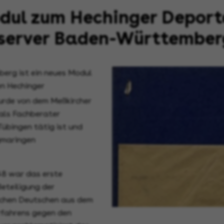
dul zum Hechinger Deport
server Baden-Württember
erg ist ein neues Modul
n Hechinger
rde von dem Meßkircher
 als Fachberater
übingen tätig ist und
igmaringen
48 war das erste
eteiligung der
ischen Deutschen aus dem
rfahrens gegen den