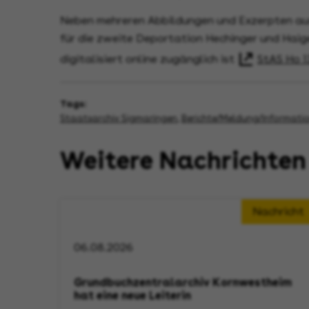
Neben mehreren Abbildungen und Exzerpten aus
für die zweite Deportation Hechinger und Haig
digitalisiert online zugänglich ist
StAS Ho 13
Tags:
Staatsarchiv Sigmaringen
,
Berichte/Meldung/Informati
Weitere Nachrichten
Nachricht
06.08.2026
Grundbuchzentralarchiv Kornwestheim
hat eine neue Leiterin