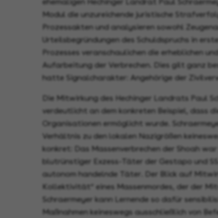
ehemaligen Hechinger Landrat Paul Schraermey
Modul die unzureichende juristische Strafverfol
Prozessakten und analysieren sowohl Zeugenau
Urteilsbegründungen des Schuldspruchs in erste
Prozesses veranschaulichen die erheblichen un
Aufarbeitung der Verbrechen. Dies gilt ganz b
hatte Signalcharakter: Angehörige der Zivilv
Die Mitwirkung des Hechinger Landrats Paul Sc
verdeutlicht an dem konkreten Beispiel, dass d
Organisationen ermöglicht wurde. Schraermeye
Verhältnis zu den lokalen Nazigrößen keinesweg
konkret: Das Massenverbrechen der Shoah war n
blutrünstiger Exzess-Täter der Gestapo und SS.
autonom handelnde Täter. Der Blick auf Mitwirk
Kollektivität“ eines Massenmordes, der der Mit
Schraermeyer kann Lernende so dafür sensibilis
Maßnahmen keineswegs ausschließlich von Befe