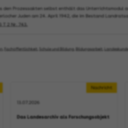
 den Prozessakten selbst enthält das Unterrichtsmodul au
erlocher Juden am 24. April 1942, die im Bestand Landrat
 T 2 Nr. 743.
on
,
Fachöffentlichkeit
,
Schule und Bildung
,
Bildungsarbeit
,
Landeskund
Nachricht
13.07.2026
Das Landesarchiv als Forschungsobjekt