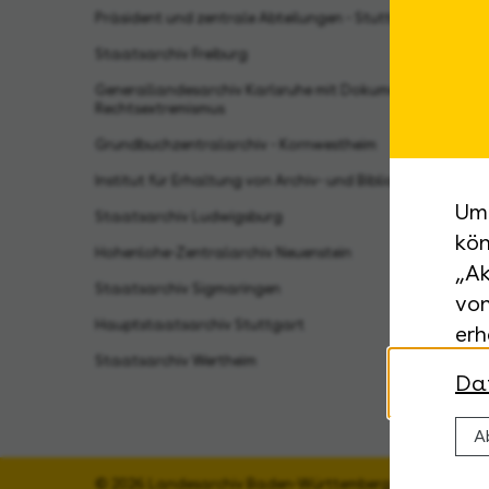
Präsident und zentrale Abteilungen - Stuttgart
Staatsarchiv Freiburg
Generallandesarchiv Karlsruhe mit Dokumentationsstell
Rechtsextremismus
Grundbuchzentralarchiv - Kornwestheim
Institut für Erhaltung von Archiv- und Bibliotheksgut - 
Um 
Staatsarchiv Ludwigsburg
kön
Hohenlohe-Zentralarchiv Neuenstein
„Ak
Staatsarchiv Sigmaringen
von
Hauptstaatsarchiv Stuttgart
erh
Staatsarchiv Wertheim
Da
A
© 2026 Landesarchiv Baden-Württemberg