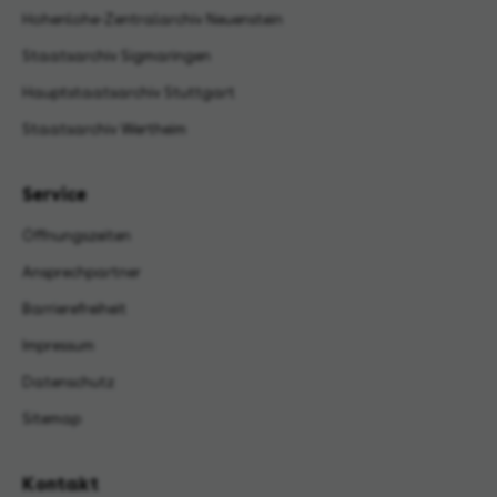
Hohenlohe-Zentralarchiv Neuenstein
Staatsarchiv Sigmaringen
Hauptstaatsarchiv Stuttgart
Staatsarchiv Wertheim
Service
Öffnungszeiten
Ansprechpartner
Barrierefreiheit
Impressum
Datenschutz
Sitemap
Kontakt