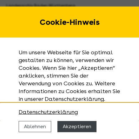
Landesarchiv Baden-Württemberg
Urbanstraße 31 A
70182 Stuttgart
Cookie-Hinweis
E-Mail:
landesarchiv@la-bw.de
Telefon:
+49 711 212-4272
Um unsere Webseite für Sie optimal
Anfragen zu Archivgut:
gestalten zu können, verwenden wir
Cookies. Wenn Sie hier „Akzeptieren“
+49 711 335075-555
anklicken, stimmen Sie der
Telefax:
Verwendung von Cookies zu. Weitere
+49 711 212-4283
Informationen zu Cookies erhalten Sie
in unserer Datenschutzerklärung.
Datenschutzerklärung
Ablehnen
Akzeptieren