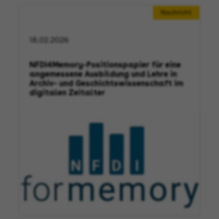
Nachricht
18.02.2026
NFDI4Memory-Positionspapier für eine
angemessene Ausbildung und Lehre in
Archiv- und Geschichtswissenschaft im
digitalen Zeitalter