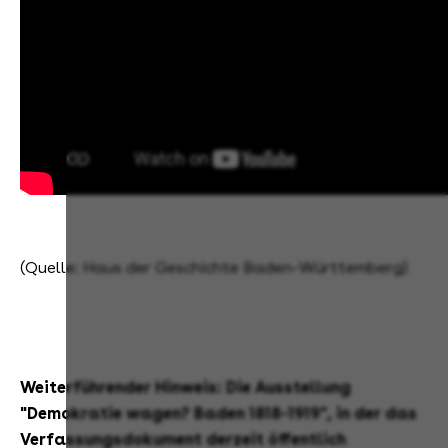
(Quelle: Haus der Geschichte Baden-Württemberg)
Weiterführender Hinweis: Die Ausstellung
"Demokratie wagen? Baden 1818-1919", in der das
Verfassungsdokument derzeit öffentlich