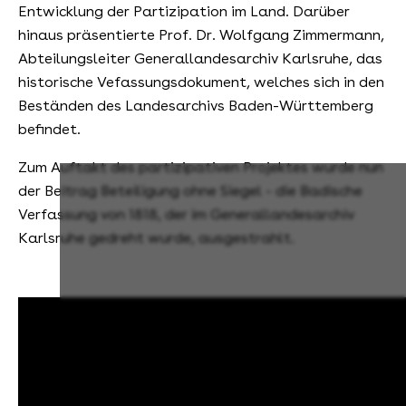
Entwicklung der Partizipation im Land. Darüber
hinaus präsentierte Prof. Dr. Wolfgang Zimmermann,
Abteilungsleiter Generallandesarchiv Karlsruhe, das
historische Vefassungsdokument, welches sich in den
Beständen des Landesarchivs Baden-Württemberg
befindet.
Zum Auftakt des partizipativen Projektes wurde nun
der Beitrag Beteiligung ohne Siegel - die Badische
Verfassung von 1818, der im Generallandesarchiv
Karlsruhe gedreht wurde, ausgestrahlt.