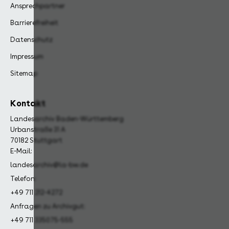
Ansprechpartner
Barrierefreiheit
Datenschutz
Impressum
Sitemap
Kontakt
Landesarchiv Baden-Württemberg
Urbanstraße 31 A
70182 Stuttgart
E-Mail:
landesarchiv@la-bw.de
Telefon:
+49 711 212-4272
Anfragen zu Archivgut:
+49 711 335075-555