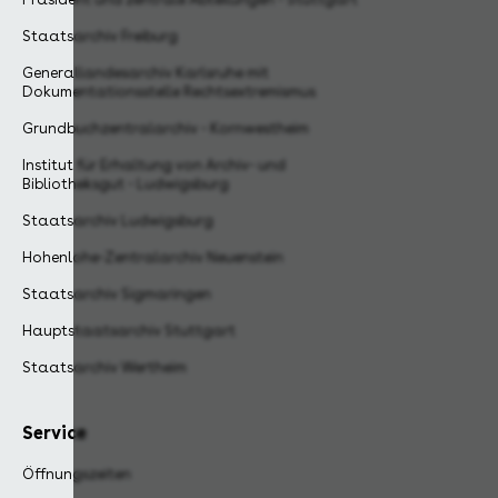
Staatsarchiv Freiburg
Generallandesarchiv Karlsruhe mit
Dokumentationsstelle Rechtsextremismus
Grundbuchzentralarchiv - Kornwestheim
Institut für Erhaltung von Archiv- und
Bibliotheksgut - Ludwigsburg
Staatsarchiv Ludwigsburg
Hohenlohe-Zentralarchiv Neuenstein
Staatsarchiv Sigmaringen
Hauptstaatsarchiv Stuttgart
Staatsarchiv Wertheim
Service
Öffnungszeiten