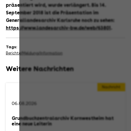
präsentiert wird, wurde verlängert. Bis 14.
September 2018 ist die Präsentation im
Generallandesarchiv Karlsruhe noch zu sehen:
https://www.landesarchiv-bw.de/web/63801
.
Tags:
Berichte/Meldung/Information
Weitere Nachrichten
Nachricht
06.08.2026
Grundbuchzentralarchiv Kornwestheim hat
eine neue Leiterin