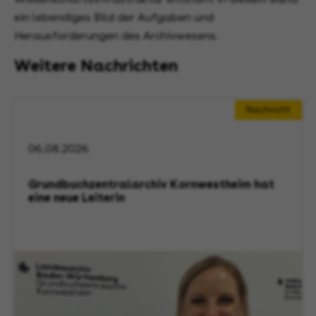
ein lebendiges Bild der Aufgaben und
Herausforderungen des Archivwesens.
Weitere Nachrichten
Nachricht
06.08.2026
Grundbuchzentralarchiv Kornwestheim hat
eine neue Leiterin