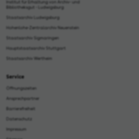
Institut für Erhaltung von Archiv- und
Bibliotheksgut - Ludwigsburg
Staatsarchiv Ludwigsburg
Hohenlohe-Zentralarchiv Neuenstein
Staatsarchiv Sigmaringen
Hauptstaatsarchiv Stuttgart
Staatsarchiv Wertheim
Service
Öffnungszeiten
Ansprechpartner
Barrierefreiheit
Datenschutz
Impressum