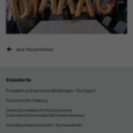
alle Nachrichten
Standorte
Präsident und zentrale Abteilungen - Stuttgart
Staatsarchiv Freiburg
Generallandesarchiv Karlsruhe mit
Dokumentationsstelle Rechtsextremismus
Grundbuchzentralarchiv - Kornwestheim