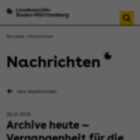
Aktuelles
Nachrichten
Nachrichten
alle Nachrichten
26.01.2018
Archive heute —
Vergangenheit für die