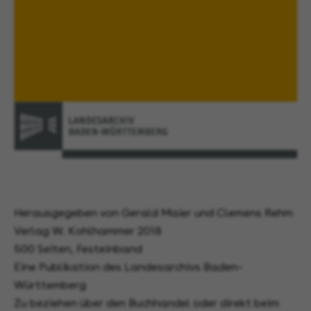
Herausgegeben von Gerald Maier und Clemens Rehm
Verlag W. Kohlhammer 2018
500 Seiten, Festeinband
Eine Publikation des Landesarchivs Baden–
Württemberg
Zu beziehen über den Buchhandel oder direkt beim