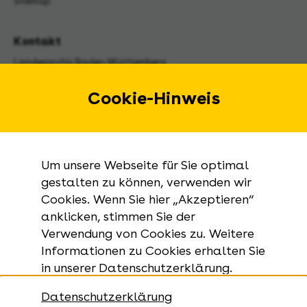
Sitemap
Kontakt
Landesarchiv Baden-Württemberg
Urbanstraße 31 A
70182 Stuttgart
Cookie-Hinweis
E-Mail:
landesarchiv@la-bw.de
Telefon:
+49 711 212-4272
Um unsere Webseite für Sie optimal
Anfragen zu Archivgut:
gestalten zu können, verwenden wir
Cookies. Wenn Sie hier „Akzeptieren“
+49 711 335075-555
anklicken, stimmen Sie der
Telefax:
Verwendung von Cookies zu. Weitere
+49 711 212-4283
Informationen zu Cookies erhalten Sie
in unserer Datenschutzerklärung.
Datenschutzerklärung