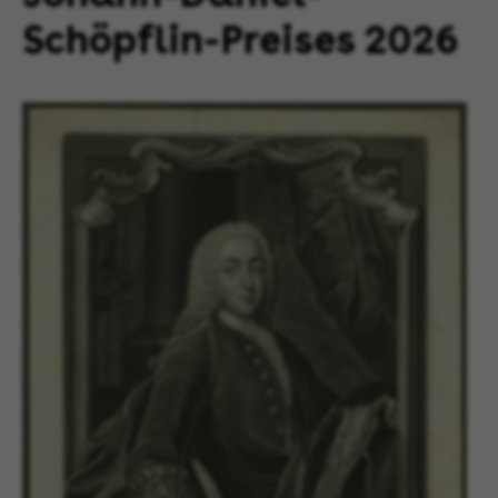
Schöpflin-Preises 2026