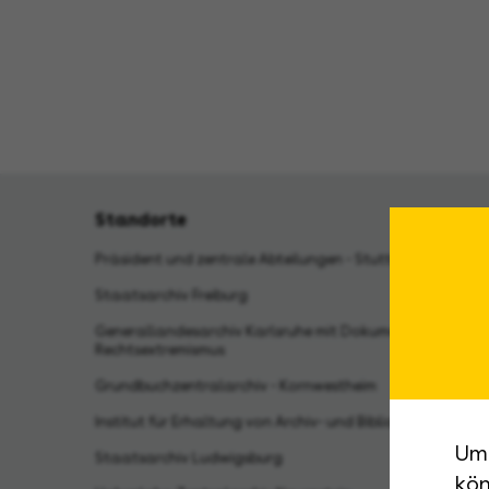
Standorte
Präsident und zentrale Abteilungen - Stuttgart
Staatsarchiv Freiburg
Generallandesarchiv Karlsruhe mit Dokumentationsstell
Rechtsextremismus
Grundbuchzentralarchiv - Kornwestheim
Institut für Erhaltung von Archiv- und Bibliotheksgut - 
Um 
Staatsarchiv Ludwigsburg
kön