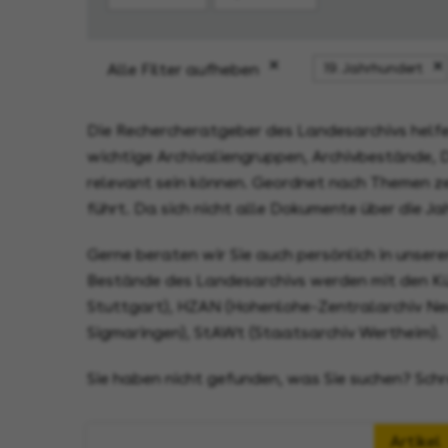
Alle Filter aufheben
19. Jahrhundert
Die Rechercheratgeber des Landesarchivs helfen
wichtige Archivaliengruppen, Archivbestände, D
relevant sein können. Geordnet nach Themen ze
führt. Da sich nicht alle Dokumente über die J
Gerne beraten wir Sie auch persönlich in unser
Bestände des Landesarchivs werden mit den Kü
Stuttgart), HZAN (Hohenlohe-Zentralarchiv Neu
Sigmaringen), StAWt (Staatsarchiv Wertheim).
Sie haben nicht gefunden, was Sie suchen? Schr
Artikel