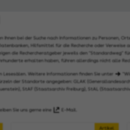
 Ihnen bei der Suche nach Informationen zu Personen, Orte
atenbanken, Hilfsmittel für die Recherche oder Verweise auf
igen die Rechercheratgeber jeweils den "Standardweg" für
ahrhunderte erhalten haben, führen allerdings nicht alle 
en Lesesälen. Weitere Informationen finden Sie unter
"Wi
rzeln der Standorte angegeben: GLAK (Generallandesarch
enstein), StAF (Staatsarchiv Freiburg), StAL (Staatsarchi
eiben Sie uns gerne eine
E-Mail
.
Artikel