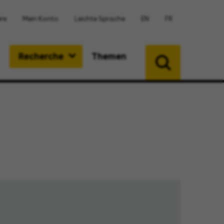
ere
Mein Konto
Leichte Sprache
EN
FR
Recherche
Themen