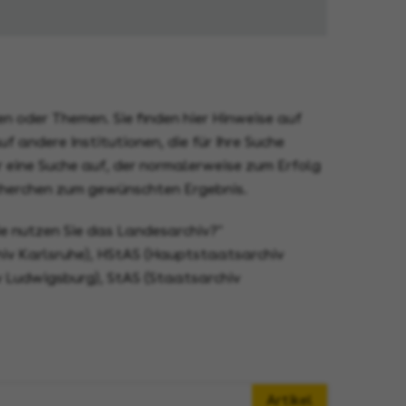
n oder Themen. Sie finden hier Hinweise auf
 andere Institutionen, die für Ihre Suche
 eine Suche auf, der normalerweise zum Erfolg
Recherchen zum gewünschten Ergebnis.
e nutzen Sie das Landesarchiv?"
iv Karlsruhe), HStAS (Hauptstaatsarchiv
v Ludwigsburg), StAS (Staatsarchiv
Artikel