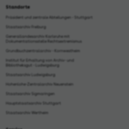
Standorte
Präsident und zentrale Abteilungen - Stuttgart
Staatsarchiv Freiburg
Generallandesarchiv Karlsruhe mit
Dokumentationsstelle Rechtsextremismus
Grundbuchzentralarchiv - Kornwestheim
Institut für Erhaltung von Archiv- und
Bibliotheksgut - Ludwigsburg
Staatsarchiv Ludwigsburg
Hohenlohe-Zentralarchiv Neuenstein
Staatsarchiv Sigmaringen
Hauptstaatsarchiv Stuttgart
Staatsarchiv Wertheim