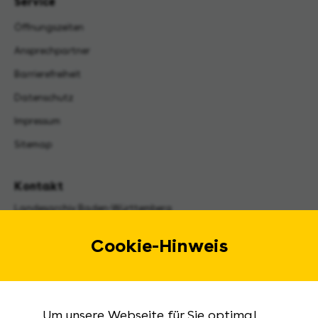
Service
Öffnungszeiten
Ansprechpartner
Barrierefreiheit
Datenschutz
Impressum
Sitemap
Kontakt
Landesarchiv Baden-Württemberg
Urbanstraße 31 A
70182 Stuttgart
Cookie-Hinweis
E-Mail:
landesarchiv@la-bw.de
Telefon:
+49 711 212-4272
Um unsere Webseite für Sie optimal