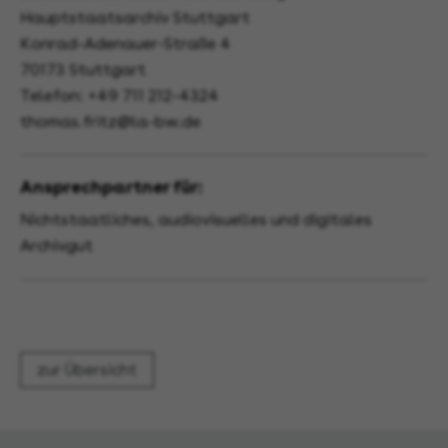
Hauptstaatsarchiv Stuttgart
Konrad-Adenauer-Straße 4
70173 Stuttgart
Telefon: +49 711 212-4324
thomas.fritz@la-bw.de
Ansprechpartner für:
Nichtstaatliches, audiovisuelles und digitales
Archivgut
zur Übersicht