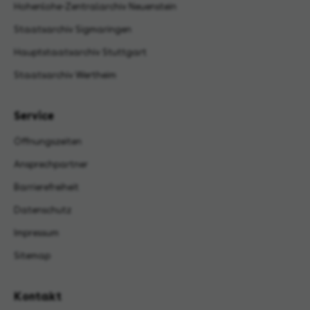
Hohenlohe-Zentralarchiv Neuenstein
Staatsarchiv Sigmaringen
Hauptstaatsarchiv Stuttgart
Staatsarchiv Wertheim
Service
Öffnungszeiten
Ansprechpartner
Barrierefreiheit
Datenschutz
Impressum
Sitemap
Kontakt