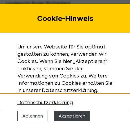
Landesarchiv Baden-Württemberg
Urbanstraße 31 A
70182 Stuttgart
Cookie-Hinweis
E-Mail:
landesarchiv@la-bw.de
Telefon:
+49 711 212-4272
Um unsere Webseite für Sie optimal
Anfragen zu Archivgut:
gestalten zu können, verwenden wir
Cookies. Wenn Sie hier „Akzeptieren“
+49 711 335075-555
anklicken, stimmen Sie der
Telefax:
Verwendung von Cookies zu. Weitere
+49 711 212-4283
Informationen zu Cookies erhalten Sie
in unserer Datenschutzerklärung.
Datenschutzerklärung
Ablehnen
Akzeptieren
© 2026 Landesarchiv Baden-Württemberg