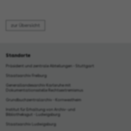
zur Übersicht
Standorte
Präsident und zentrale Abteilungen - Stuttgart
Staatsarchiv Freiburg
Generallandesarchiv Karlsruhe mit
Dokumentationsstelle Rechtsextremismus
Grundbuchzentralarchiv - Kornwestheim
Institut für Erhaltung von Archiv- und
Bibliotheksgut - Ludwigsburg
Staatsarchiv Ludwigsburg