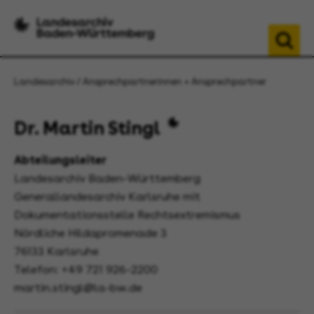
Landesarchiv
Ansprechpartnerinnen + Ansprechpartner
Dr. Martin Stingl
Abteilungsleiter
Landesarchiv Baden-Württemberg
Generallandesarchiv Karlsruhe mit
Dokumentationsstelle Rechtsextremismus
Nördliche Hildapromenade 3
76133 Karlsruhe
Telefon: +49 721 926-2200
martin.stingl@la-bw.de