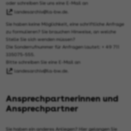
oder schreiben Sie uns eine E-Mail an
landesarchiv@la-bw.de
.
Sie haben keine Möglichkeit, eine schriftliche Anfrage
zu formulieren? Sie brauchen Hinweise, an welche
Stelle Sie sich wenden müssen?
Die Sonderrufnummer für Anfragen lautet: + 49 711
335075-555.
Bitte schreiben Sie eine E-Mail an
landesarchiv@la-bw.de
.
Ansprechpartnerinnen und
Ansprechpartner
Sie haben ein anderes Anliegen? Hier gelangen Sie