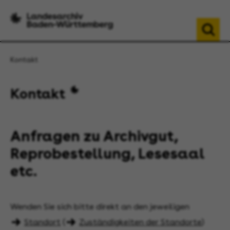
Kontakt
Kontakt
Anfragen zu Archivgut,
Reprobestellung, Lesesaal
etc.
Wenden Sie sich bitte direkt an den jeweiligen
Standort
(
Zuständigkeiten der Standorte
)