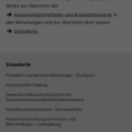
direkt zur Übersicht der
Ansprechpartnerinnen und Ansprechpartner
in
den Abteilungen und zur Übersicht über unsere
Standorte.
Standorte
Präsident und zentrale Abteilungen - Stuttgart
Staatsarchiv Freiburg
Generallandesarchiv Karlsruhe mit
Dokumentationsstelle Rechtsextremismus
Grundbuchzentralarchiv - Kornwestheim
Institut für Erhaltung von Archiv- und
Bibliotheksgut - Ludwigsburg