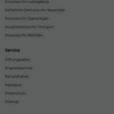
Staatsarchiv Ludwigsburg
Hohenlohe-Zentralarchiv Neuenstein
Staatsarchiv Sigmaringen
Hauptstaatsarchiv Stuttgart
Staatsarchiv Wertheim
Service
Öffnungszeiten
Ansprechpartner
Barrierefreiheit
Impressum
Datenschutz
Sitemap