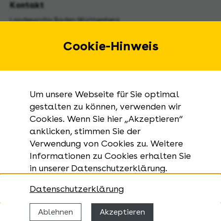
Kontakt
Landesarchiv Baden-Württemberg
Urbanstraße 31 A
70182 Stuttgart
Cookie-Hinweis
E-Mail:
landesarchiv@la-bw.de
Telefon:
+49 711 212-4272
Um unsere Webseite für Sie optimal
Anfragen zu Archivgut:
gestalten zu können, verwenden wir
Cookies. Wenn Sie hier „Akzeptieren“
+49 711 335075-555
anklicken, stimmen Sie der
Telefax:
Verwendung von Cookies zu. Weitere
+49 711 212-4283
Informationen zu Cookies erhalten Sie
in unserer Datenschutzerklärung.
Datenschutzerklärung
Ablehnen
Akzeptieren