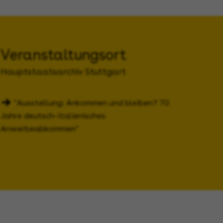
Veranstaltungsort
Hauptstaatsarchiv Stuttgart
"Ausstellung: Ankommen und bleiben? 70
Jahre deutsch-italienisches
Anwerbeabkommen"