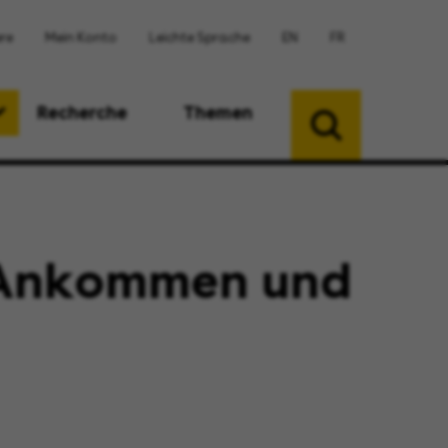
ere
Mein Konto
Leichte Sprache
EN
FR
Recherche
Themen
 "Ankommen und