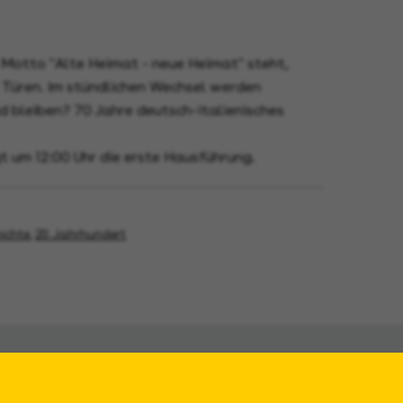
 Motto "Alte Heimat - neue Heimat" steht,
 Türen. Im stündlichen Wechsel werden
 bleiben? 70 Jahre deutsch-italienisches
t um 12:00 Uhr die erste Hausführung.
ichte
,
20. Jahrhundert
Service
Kont
Landes
Öffnungszeiten