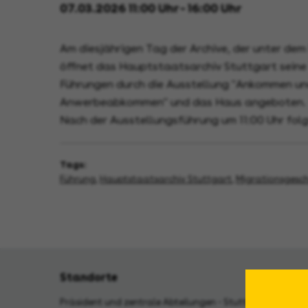
07.03.2026 11:00 Uhr - 16:00 Uhr
Am diesjährigen Tag der Archive, der unter dem
öffnet das Hauptstaatsarchiv Stuttgart seine
Führungen durch die Ausstellung "Ankommen und
Anwerbeabkommen" und das Haus angeboten.
Nach der Ausstellungsführung um 11:00 Uhr folg
Tags:
Führung
,
Hauptstaatsarchiv Stuttgart
,
Migrationsgesch
Standorte
Präsident und zentrale Abteilungen - Stuttgart