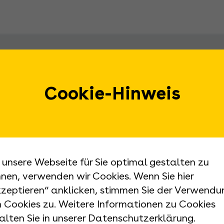
Service
Kont
Landes
Öffnungszeiten
Urbans
Cookie-Hinweis
Ansprechpartner
70182 
E-Mail:
e
Barrierefreiheit
landes
Impressum
Telefon
Datenschutz
+49 711
Ludwigsburg
Sitemap
Anfrage
unsere Webseite für Sie optimal gestalten zu
+49 71
nen, verwenden wir Cookies. Wenn Sie hier
Telefax
zeptieren“ anklicken, stimmen Sie der Verwendu
+49 711
 Cookies zu. Weitere Informationen zu Cookies
alten Sie in unserer Datenschutzerklärung.