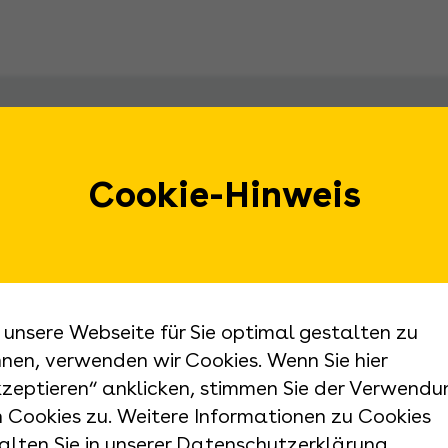
Service
Kont
Landes
Öffnungszeiten
Urbans
Cookie-Hinweis
Ansprechpartner
70182 
E-Mail:
e
Barrierefreiheit
landes
Impressum
Telefon
Datenschutz
+49 711
Ludwigsburg
Sitemap
Anfrage
unsere Webseite für Sie optimal gestalten zu
+49 71
nen, verwenden wir Cookies. Wenn Sie hier
Telefax
zeptieren“ anklicken, stimmen Sie der Verwendu
+49 711
 Cookies zu. Weitere Informationen zu Cookies
alten Sie in unserer Datenschutzerklärung.