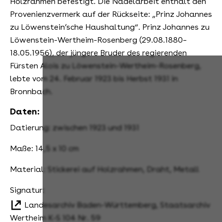
Holzrahmen befestigt. Die Nadelarbeit enthält den
Provenienzvermerk auf der Rückseite: „Prinz Johannes
zu Löwenstein’sche Haushaltung“. Prinz Johannes zu
Löwenstein-Wertheim-Rosenberg (29.08.1880–
18.05.1956), der jüngere Bruder des regierenden
Fürsten Alois zu Löwenstein-Wertheim-Rosenberg,
lebte vom 24. Februar 1923 bis Herbst 1931 in
Bronnbach.
Daten:
Datierung: zwischen 1923 und 1931
Maße: 14,5 x 10 cm
Material: Stickerei auf Holzrahmen, Draht, Metall
Signatur:
Landesarchiv Baden-Württemberg, Staatsarchiv
Wertheim K-S 104 Nr. 59