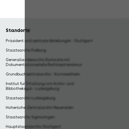
Standorte
Präsident und zentrale Abteilungen - Stuttgart
Staatsarchiv Freiburg
Generallandesarchiv Karlsruhe mit
Dokumentationsstelle Rechtsextremismus
Grundbuchzentralarchiv - Kornwestheim
Institut für Erhaltung von Archiv- und
Bibliotheksgut - Ludwigsburg
Staatsarchiv Ludwigsburg
Hohenlohe-Zentralarchiv Neuenstein
Staatsarchiv Sigmaringen
Hauptstaatsarchiv Stuttgart