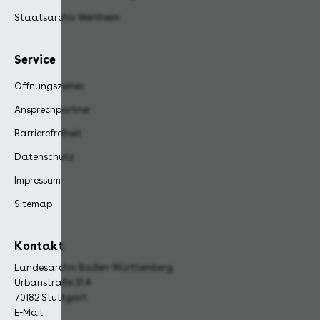
Staatsarchiv Wertheim
Service
Öffnungszeiten
Ansprechpartner
Barrierefreiheit
Datenschutz
Impressum
Sitemap
Kontakt
Landesarchiv Baden-Württemberg
Urbanstraße 31 A
70182 Stuttgart
E-Mail: