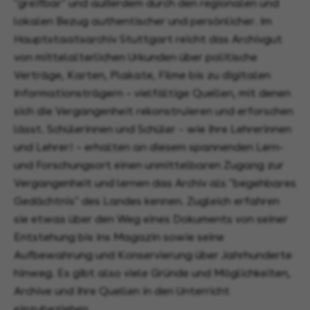
"greifbar" und außerdem durch den regionalen und
lokalen Bezug authentischer und persönlicher. Im
Hauptstaatsarchiv Stuttgart reicht das Archivgut
von mittelalterlichen Urkunden über politische
Verträge, Karten, Plakate, Filme bis zu digitalen
Informationsträgern – vielfältige Quellen, mit denen
sich die Vergangenheit rekonstruieren und erforschen
lässt. Schülerinnen und Schüler – wie ihre Lehrerinnen
und Lehrer! – erhalten an diesem spannenden Lern-
und Forschungsort einen unmittelbaren Zugang zur
Vergangenheit und lernen das Archiv als "begehbares
Gedächtnis" des Landes kennen. Zugleich erfahren
sie etwas über den Weg eines Dokuments von seiner
Entstehung bis ins Magazin sowie seine
Aufbewahrung und Konservierung über Jahrhunderte
hinweg. Es gibt also viele Gründe und Möglichkeiten,
Archive und ihre Quellen in den Unterricht
einzubeziehen.