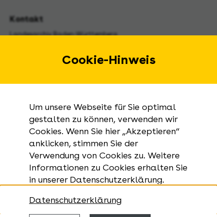
Kontakt
Landesarchiv Baden-Württemberg
Urbanstraße 31 A
70182 Stuttgart
Cookie-Hinweis
E-Mail:
landesarchiv@la-bw.de
Telefon:
+49 711 212-4272
Um unsere Webseite für Sie optimal
Anfragen zu Archivgut:
gestalten zu können, verwenden wir
Cookies. Wenn Sie hier „Akzeptieren“
+49 711 335075-555
anklicken, stimmen Sie der
Telefax:
Verwendung von Cookies zu. Weitere
+49 711 212-4283
Informationen zu Cookies erhalten Sie
in unserer Datenschutzerklärung.
Datenschutzerklärung