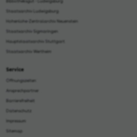
Bibliotheksgut - Ludwigsburg
Staatsarchiv Ludwigsburg
Hohenlohe-Zentralarchiv Neuenstein
Staatsarchiv Sigmaringen
Hauptstaatsarchiv Stuttgart
Staatsarchiv Wertheim
Service
Öffnungszeiten
Ansprechpartner
Barrierefreiheit
Datenschutz
Impressum
Sitemap