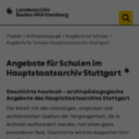
Themen
Archivpädagogik + Angebote für Schulen
Angebote für Schulen Hauptstaatsarchiv Stuttgart
Angebote für Schulen im
Hauptstaatsarchiv Stuttgart
Geschichte hautnah – archivpädagogische
Angebote des Hauptstaatsarchivs Stuttgart
Die Arbeit mit den einmaligen, originalen und
authentischen Quellen der Vergangenheit, die in
Archiven aufbewahrt werden, hat einen ganz
besonderen Reiz. Geschichte wird im doppelten Sinn