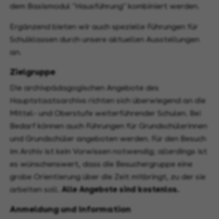
dem Basismodul "Hausführung" kombiniert werden.
Ergänzend bieten wir auch spezielle Führungen für
Schulklassen durch unsere aktuellen Ausstellungen
an.
Zielgruppe
Die archivpädagogischen Angebote des
Hauptstaatsarchivs richten sich überwiegend an die
Mittel- und Oberstufe weiterführender Schulen. Bei
Bedarf können auch Führungen für Grundschülerinnen
und Grundschüler angeboten werden. Für den Besuch
im Archiv ist kein Vorwissen notwendig; allerdings ist
es wünschenswert, dass die Besuchergruppe eine
grobe Orientierung über die Zeit mitbringt, zu der sie
arbeiten soll.
Alle Angebote sind kostenlos.
Anmeldung und Information