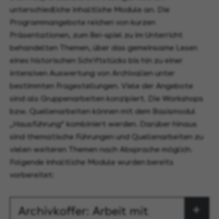
unterschiedliche inhaltliche Module an. Die
Programmangebote reichen von kurzen
Präsentationen, zum Bei-spiel zu im Unterricht
behandelten Themen, über das gemeinsame Lesen
eines historischen Schriftstücks bis hin zu einer
intensiven Auswertung von Archivalien unter
bestimmten Fragestellungen. Viele der Angebote
sind als Gruppenarbeiten konzipiert. Die Workshops
bzw. Quellenarbeiten können mit dem Basismodul
„Hausführung“ kombiniert werden. Darüber hinaus
sind thematische Führungen und Quellenarbeiten zu
vielen weiteren Themen nach Absprache möglich.
Folgende inhaltliche Module wurden bereits
vorbereitet:
Archivkoffer: Arbeit mit