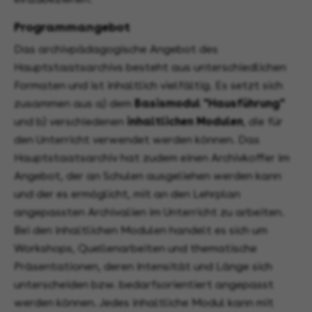
Programmangebot
Das archivpädagogische Angebot des
Hauptstaatsarchivs besteht aus unterschiedlichen
Formaten und ist inhaltlich vielfältig. Es setzt sich
zusammen aus a) dem
Basismodul "Hausführung"
und b) verschiedenen
inhaltlichen Modulen
, die für
den Unterricht verwendet werden können. Das
Hauptstaatsarchiv hat zudem einen Archivkoffer im
Angebot, der an Schulen ausgeliehen werden kann
und der es ermöglicht, mit an den Lehrplan
angepassten Archivalien im Unterricht zu arbeiten.
Bei den inhaltlichen Modulen handelt es sich um
Workshops, Quellenarbeiten und thematische
Präsentationen, deren Intensität und Länge sich
unterscheiden bzw. bedarfsorientiert angepasst
werden können. Jedes inhaltliche Modul kann mit