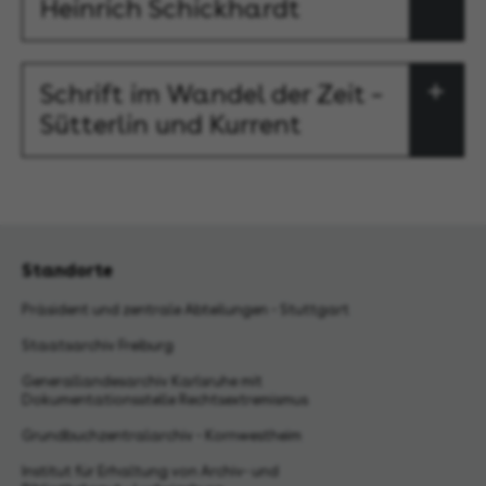
Heinrich Schickhardt
Schrift im Wandel der Zeit –
Sütterlin und Kurrent
Standorte
Präsident und zentrale Abteilungen - Stuttgart
Staatsarchiv Freiburg
Generallandesarchiv Karlsruhe mit
Dokumentationsstelle Rechtsextremismus
Grundbuchzentralarchiv - Kornwestheim
Institut für Erhaltung von Archiv- und