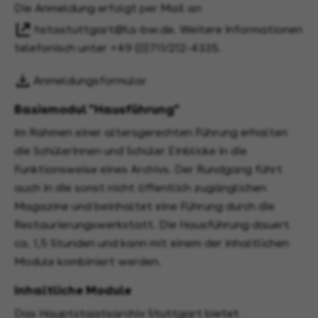
Die Anmeldung erfolgt per Mail an
hstastuttgart@la-bw.de
. Weitere Informationen
telefonisch unter +49 (0)711/212-4335.
Anmeldungsformular
Basismodul "Hausführung"
Im Rahmen einer altersgerechten Führung erhalten
die Schülerinnen und Schüler Einblicke in die
Funktionsweise eines Archivs. Der Rundgang führt
auch in die sonst nicht öffentlich zugänglichen
Magazine und beinhaltet eine Führung durch die
Restaurierungswerkstatt. Die Hausführung dauert
ca. 1,5 Stunden und kann mit einem der inhaltlichen
Module kombiniert werden.
Inhaltliche Module
Das Hauptstaatsarchiv Stuttgart bietet