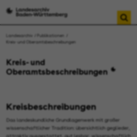
Landesarchiv
Publikationen
Kreis- und Oberamtsbeschreibungen
Kreis- und
Oberamtsbeschreibungen
Kreisbeschreibungen
Das landeskundliche Grundlagenwerk mit großer
wissenschaftlicher Tradition: übersichtlich geglieder,
attraktiv ausgestattet, gut lesbar, wissenschaftlich