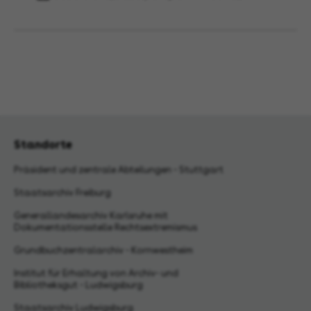
Standorte
Präsident und zentrale Abteilungen - Stuttgart
Staatsarchiv Freiburg
Generallandesarchiv Karlsruhe mit
Dokumentationsstelle Rechtsextremismus
Grundbuchzentralarchiv - Kornwestheim
Institut für Erhaltung von Archiv- und
Bibliotheksgut - Ludwigsburg
Staatsarchiv Ludwigsburg