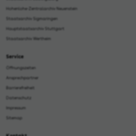
Hohenlohe-Zentralarchiv Neuenstein
Staatsarchiv Sigmaringen
Hauptstaatsarchiv Stuttgart
Staatsarchiv Wertheim
Service
Öffnungszeiten
Ansprechpartner
Barrierefreiheit
Datenschutz
Impressum
Sitemap
Kontakt