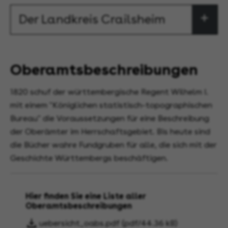
Der Landkreis Crailsheim
Oberamtsbeschreibungen
1820 schuf der württembergische Regent Wilhelm I.
mit einem "Königlichen statistisch-topographischen
Bureau" die Voraussetzungen für eine Beschreibung
der Oberämter im Herrschaftsgebiet. Bis heute sind
die Bücher wahre Fundgruben für alle, die sich mit der
Geschichte Württembergs beschäftigen.
Hier finden Sie eine Liste aller
Oberamtsbeschreibungen
uebersicht_oabs.pdf (pdf/44.36 kB)