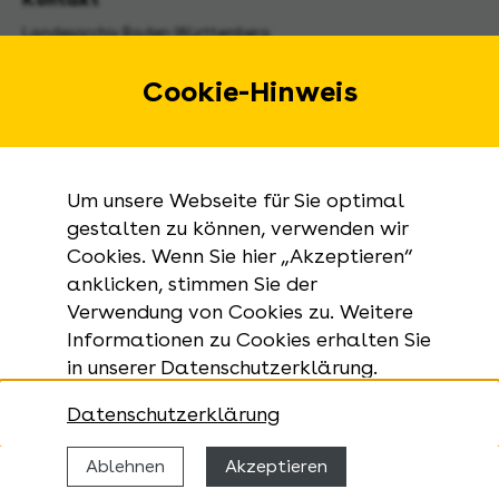
Landesarchiv Baden-Württemberg
Urbanstraße 31 A
70182 Stuttgart
Cookie-Hinweis
E-Mail:
landesarchiv@la-bw.de
Telefon:
+49 711 212-4272
Um unsere Webseite für Sie optimal
Anfragen zu Archivgut:
gestalten zu können, verwenden wir
Cookies. Wenn Sie hier „Akzeptieren“
+49 711 335075-555
anklicken, stimmen Sie der
Telefax:
Verwendung von Cookies zu. Weitere
+49 711 212-4283
Informationen zu Cookies erhalten Sie
in unserer Datenschutzerklärung.
Datenschutzerklärung
Ablehnen
Akzeptieren