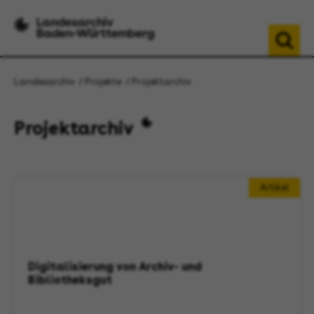
Landesarchiv
Projekte
Projektarchiv
Projektarchiv
Artikel
Digitalisierung von Archiv- und
Bibliotheksgut