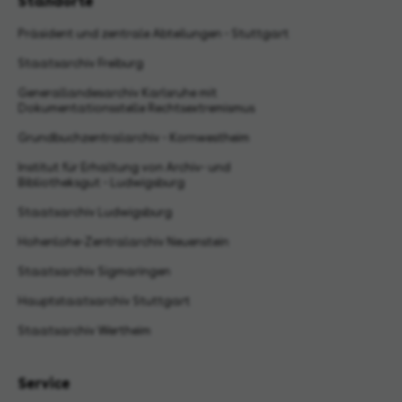
Standorte
Präsident und zentrale Abteilungen - Stuttgart
Staatsarchiv Freiburg
Generallandesarchiv Karlsruhe mit
Dokumentationsstelle Rechtsextremismus
Grundbuchzentralarchiv - Kornwestheim
Institut für Erhaltung von Archiv- und
Bibliotheksgut - Ludwigsburg
Staatsarchiv Ludwigsburg
Hohenlohe-Zentralarchiv Neuenstein
Staatsarchiv Sigmaringen
Hauptstaatsarchiv Stuttgart
Staatsarchiv Wertheim
Service