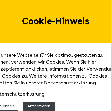
Service
Kont
Landes
Öffnungszeiten
Urbans
Cookie-Hinweis
Ansprechpartner
70182 
E-Mail:
e
Barrierefreiheit
landes
Impressum
Telefon
Datenschutz
+49 711
Ludwigsburg
Sitemap
Anfrage
unsere Webseite für Sie optimal gestalten zu
+49 71
nen, verwenden wir Cookies. Wenn Sie hier
Telefax
zeptieren“ anklicken, stimmen Sie der Verwendu
+49 711
 Cookies zu. Weitere Informationen zu Cookies
alten Sie in unserer Datenschutzerklärung.
tenschutzerklärung
blehnen
Akzeptieren