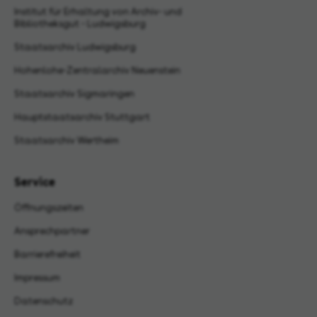
Institut für Erhaltung von Archiv- und
Bibliotheksgut - Ludwigsburg
Staatsarchiv Ludwigsburg
Hohenlohe-Zentralarchiv Neuenstein
Staatsarchiv Sigmaringen
Hauptstaatsarchiv Stuttgart
Staatsarchiv Wertheim
Service
Öffnungszeiten
Ansprechpartner
Barrierefreiheit
Impressum
Datenschutz