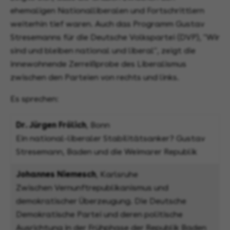
ehemaligen Nationalliberalen und Fortschrittlern
weiterhin tief waren. Auch das Programm Gustav
Stresemanns für die Deutsche Volkspartei (DVP), "Wir
sind und bleiben national und liberal", zeigt die
innewohnende Zerreißprobe des Liberalismus
zwischen den Parteien von rechts und links.
Es sprechen:
Dr. Jürgen Frölich
, Bonn
Ein national-liberaler Stabilitätsanker? Gustav
Stresemann, Baden und die Weimarer Republik
Johannes Niemesch
, Karlsruhe
Zwischen Vernunftrepublikanismus und
demokratischer Überzeugung. Die Deutsche
Demokratische Partei und deren politische
Ausrichtung in der Frühphase der Republik Baden