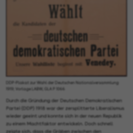
DDP-Plakat zur Wahl der Deutschen Nationalversammlung
1919; Vorlage LABW, GLA P 1066
Durch die Gründung der Deutschen Demokratischen
Partei (DDP) 1918 war der zersplitterte Liberalismus
wieder geeint und konnte sich in der neuen Republik
zu einem Machtfaktor entwickeln. Doch schnell
zeigte sich, dass die Gräben zwischen den