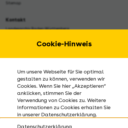
Sitemap
Kontakt
Landesarchiv Baden-Württemberg
Urbanstraße 31 A
70182 Stuttgart
Cookie-Hinweis
E-Mail:
landesarchiv@la-bw.de
Telefon:
+49 711 212-4272
Um unsere Webseite für Sie optimal
Anfragen zu Archivgut:
gestalten zu können, verwenden wir
Cookies. Wenn Sie hier „Akzeptieren“
+49 711 335075-555
anklicken, stimmen Sie der
Telefax:
Verwendung von Cookies zu. Weitere
+49 711 212-4283
Informationen zu Cookies erhalten Sie
in unserer Datenschutzerklärung.
Datenschutzerklärung