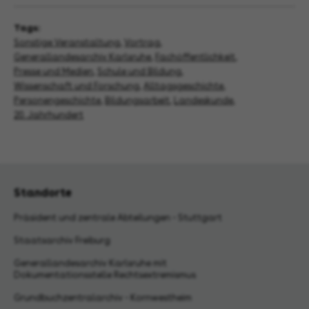
Tags:
Sonstige Veranstaltung
,
Vortrag
,
Generallandesarchiv Karlsruhe
,
Fachöffentlichkeit
,
Presse und Medien
,
Schule und Bildung
,
Wissenschaft und Forschung
,
Alltagsgeschichte
,
Personengeschichte
,
Bildungsarbeit
,
Landeskunde
,
20. Jahrhundert
Standorte
Präsident und zentrale Abteilungen - Stuttgart
Staatsarchiv Freiburg
Generallandesarchiv Karlsruhe mit
Dokumentationsstelle Rechtsextremismus
Grundbuchzentralarchiv - Kornwestheim