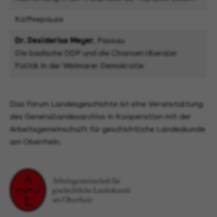
Kaffeepause
Dr. Desiderius Meyer
, Passau
Die badische DDP und die Chancen liberaler
Politik in der Weimarer Demokratie
Das Forum Landesgeschichte ist eine Veranstaltung
des Generallandesarchivs in Kooperation mit der
Arbeitsgemeinschaft für geschichtliche Landeskunde
am Oberrhein.