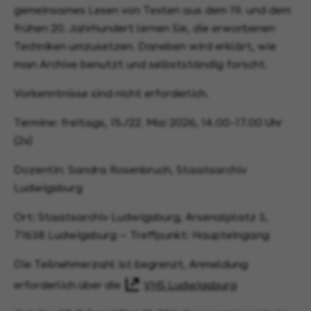
gemeinsames Lesen von Texten aus dem 19. und dem
frühen 20. Jahrhundert lernen Sie, die erworbenen
Techniken umzusetzen. Daneben wird erklärt, wie
man Archive benutzt und selbstständig forscht.
Vorkenntnisse sind nicht erforderlich.
Termine: freitags, 15./22. Mai 2026, 14.00–17.00 Uhr
(2x)
Dozentin: Sandra Rosenbruch, Staatsarchiv
Ludwigsburg
Ort: Staatsarchiv Ludwigsburg, Arsenalplatz 3,
71638 Ludwigsburg — Treffpunkt: Haupteingang
Die Teilnehmerzahl ist begrenzt, Anmeldung
erforderlich über die
VHS Ludwigsburg