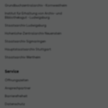
Grundbuchzentralarchiv - Kornwestheim
Institut für Erhaltung von Archiv- und
Bibliotheksgut - Ludwigsburg
Staatsarchiv Ludwigsburg
Hohenlohe-Zentralarchiv Neuenstein
Staatsarchiv Sigmaringen
Hauptstaatsarchiv Stuttgart
Staatsarchiv Wertheim
Service
Öffnungszeiten
Ansprechpartner
Barrierefreiheit
Datenschutz