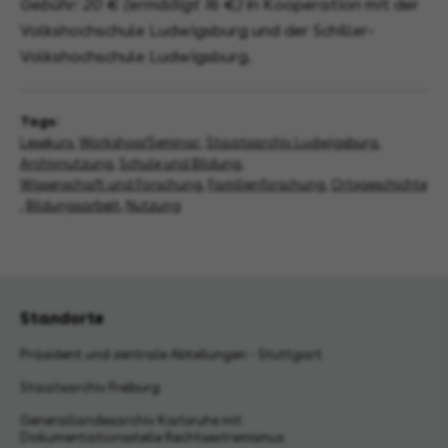
Gebühr: 20 € (ermäßigt 16 €)
In Kooperation mit der
Volkshochschule Ludwigsburg und der Schiller-
Volkshochschule Ludwigsburg.
Tags:
Lesekurs
,
Workshop/Seminar
,
Staatsarchiv Ludwigsburg
,
Archivnutzung
,
Schule und Bildung
,
Wissenschaft und Forschung
,
Familienforschung
,
Ortsgeschichte
,
Bildungsarbeit
,
Nutzung
Standorte
Präsident und zentrale Abteilungen - Stuttgart
Staatsarchiv Freiburg
Generallandesarchiv Karlsruhe mit
Dokumentationsstelle Rechtsextremismus