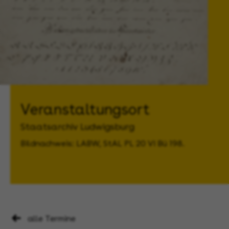
Veranstaltungsort
Staatsarchiv Ludwigsburg
Bildnachweis: LABW, StAL PL 20 VI Bü 198.
alle Termine