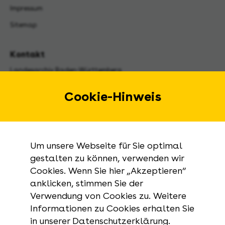
Impressum
Sitemap
Kontakt
Landesarchiv Baden-Württemberg
Urbanstraße 31 A
70182 Stuttgart
Cookie-Hinweis
E-Mail:
landesarchiv@la-bw.de
Telefon:
+49 711 212-4272
Um unsere Webseite für Sie optimal
Anfragen zu Archivgut:
gestalten zu können, verwenden wir
Cookies. Wenn Sie hier „Akzeptieren“
+49 711 335075-555
anklicken, stimmen Sie der
Telefax:
Verwendung von Cookies zu. Weitere
+49 711 212-4283
Informationen zu Cookies erhalten Sie
in unserer Datenschutzerklärung.