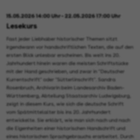
15.05.2026 14:00 Uhr - 22.05.2026 17:00 Uhr
Lesekurs
Fast jeder Liebhaber historischer Themen sitzt
irgendwann vor handschriftlichen Texten, die auf den
ersten Blick unlesbar erscheinen. Bis weit ins 20.
Jahrhundert hinein waren die meisten Schriftstücke
mit der Hand geschrieben, und zwar in "Deutscher
Kurrentschrift" oder "Sütterlinschrift". Sandra
Rosenbruch, Archivarin beim Landesarchiv Baden-
Württemberg, Abteilung Staatsarchiv Ludwigsburg,
zeigt in diesem Kurs, wie sich die deutsche Schrift
vom Spätmittelalter bis ins 20. Jahrhundert
entwickelte. Sie erklärt, wie man sich nach und nach
die Eigenheiten einer historischen Handschrift und
eines historischen Sprachgebrauchs erarbeitet. Durch