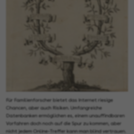
Für Familienforscher bietet das Internet riesige
Chancen, aber auch Risiken. Umfangreiche
Datenbanken ermöglichen es, einem unauffindbaren
Vorfahren doch noch auf die Spur zu kommen, aber
nicht jedem Online-Treffer kann man blind vertrauen.