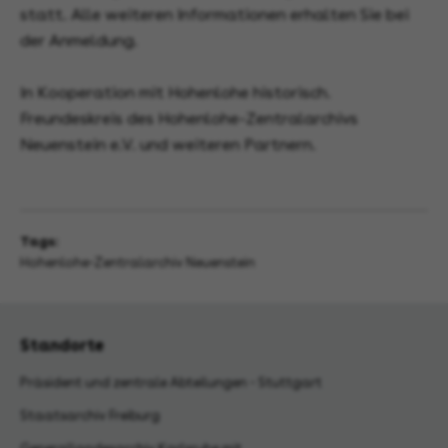
statt. Alle weiteren Informationen erhalten Sie bei
der Anmeldung.
In Kooperation mit Hohenlohe historisch.
Freundeskreis des Hohenlohe-Zentralarchivs
Neuenstein e.V. und weiteren Partnern.
Tags:
Hohenlohe-Zentralarchiv Neuenstein
Standorte
Präsident und zentrale Abteilungen - Stuttgart
Staatsarchiv Freiburg