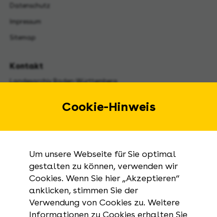
Datenschutz
Impressum
Sitemap
Kontakt
Landesarchiv Baden-Württemberg
Urbanstraße 31 A
70182 Stuttgart
Cookie-Hinweis
E-Mail:
landesarchiv@la-bw.de
Telefon:
+49 711 212-4272
Um unsere Webseite für Sie optimal
Anfragen zu Archivgut:
gestalten zu können, verwenden wir
Cookies. Wenn Sie hier „Akzeptieren“
+49 711 335075-555
anklicken, stimmen Sie der
Telefax:
Verwendung von Cookies zu. Weitere
+49 711 212-4283
Informationen zu Cookies erhalten Sie