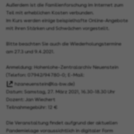
Außerdem ist die Familienforschung im Internet zum
Teil mit erheblichen Kosten verbunden.
Im Kurs werden einige beispielhafte Online-Angebote
mit ihren Stärken und Schwächen vorgestellt.
Bitte beachten Sie auch die Wiederholungstermine
am 27.3 und 9.4.2021.
Anmeldung: Hohenlohe–Zentralarchiv Neuenstein
(Telefon: 07942/94780–0; E–Mail:
hzaneuenstein@la-bw.de
)
Datum: Samstag, 27. März 2021, 16.30-18.30 Uhr
Dozent: Jan Wiechert
Teilnahmegebühr: 12 €
Die Veranstaltung findet aufgrund der aktuellen
Pandemielage voraussichtlich in digitaler Form