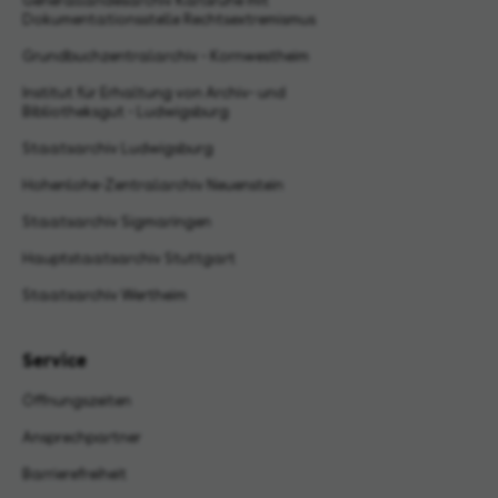
Generallandesarchiv Karlsruhe mit
Dokumentationsstelle Rechtsextremismus
Grundbuchzentralarchiv - Kornwestheim
Institut für Erhaltung von Archiv- und
Bibliotheksgut - Ludwigsburg
Staatsarchiv Ludwigsburg
Hohenlohe-Zentralarchiv Neuenstein
Staatsarchiv Sigmaringen
Hauptstaatsarchiv Stuttgart
Staatsarchiv Wertheim
Service
Öffnungszeiten
Ansprechpartner
Barrierefreiheit