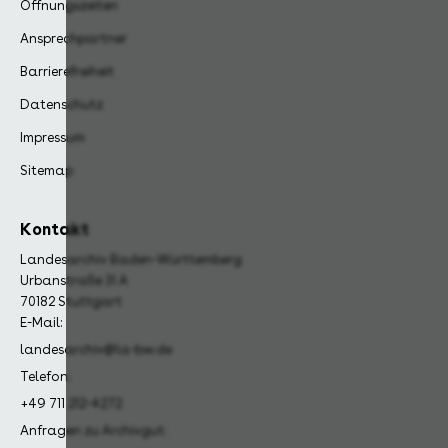
Öffnungszeiten
Ansprechpartner
Barrierefreiheit
Datenschutz
Impressum
Sitemap
Kontakt
Landesarchiv Baden-Württemberg
Urbanstraße 31 A
70182 Stuttgart
E-Mail:
landesarchiv@la-bw.de
Telefon:
+49 711 212-4272
Anfragen zu Archivgut: