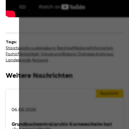
Tags:
Staatsarchiv Ludwigsburg
,
Berichte/Meldung/Information
,
Fachöffentlichkeit
,
Schule und Bildung
,
Digitales Archivgut
,
Landeskunde
,
Nutzung
Weitere Nachrichten
Nachricht
06.08.2026
Grundbuchzentralarchiv Kornwestheim hat