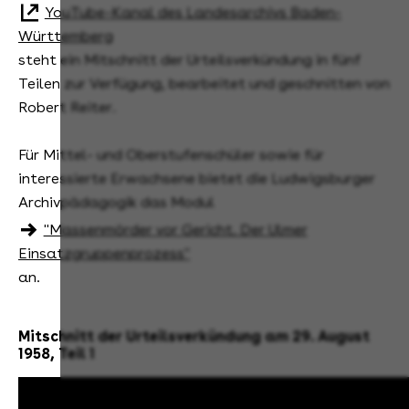
YouTube-Kanal des Landesarchivs Baden-
Württemberg
steht ein Mitschnitt der Urteilsverkündung in fünf
Teilen zur Verfügung, bearbeitet und geschnitten von
Robert Reiter.
Für Mittel- und Oberstufenschüler sowie für
interessierte Erwachsene bietet die Ludwigsburger
Archivpädagogik das Modul
"Massenmörder vor Gericht. Der Ulmer
Einsatzgruppenprozess"
an.
Mitschnitt der Urteilsverkündung am 29. August
1958, Teil 1