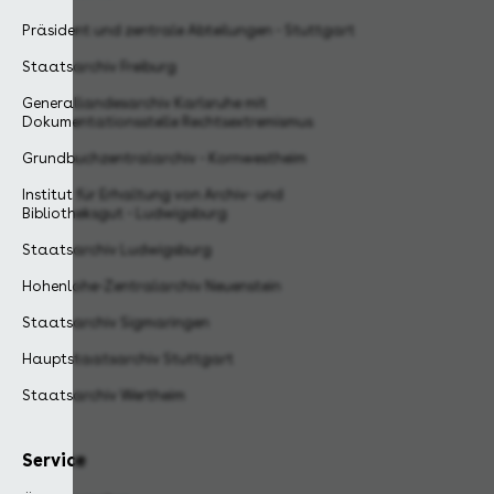
Präsident und zentrale Abteilungen - Stuttgart
Staatsarchiv Freiburg
Generallandesarchiv Karlsruhe mit
Dokumentationsstelle Rechtsextremismus
Grundbuchzentralarchiv - Kornwestheim
Institut für Erhaltung von Archiv- und
Bibliotheksgut - Ludwigsburg
Staatsarchiv Ludwigsburg
Hohenlohe-Zentralarchiv Neuenstein
Staatsarchiv Sigmaringen
Hauptstaatsarchiv Stuttgart
Staatsarchiv Wertheim
Service