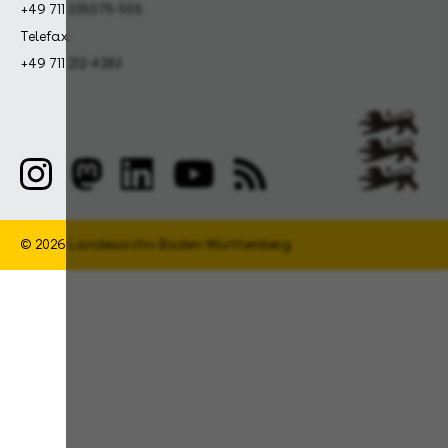
+49 711 335075-555
Telefax:
+49 711 212-4283
© 2026 Landesarchiv Baden-Württemberg