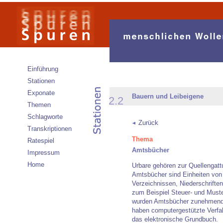
Einführung
Stationen
Exponate
Bauern und Leibeigene
2.2
Themen
Schlagworte
Zurück
Transkriptionen
Thema
Ratespiel
Amtsbücher
Impressum
Home
Urbare gehören zur Quellengat
Amtsbücher sind Einheiten vo
Verzeichnissen, Niederschrifte
zum Beispiel Steuer- und Muster
wurden Amtsbücher zunehmend al
haben computergestützte Verfa
das elektronische Grundbuch.