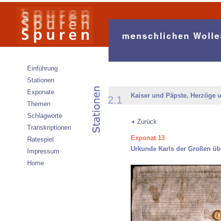
Einführung
Stationen
Exponate
Kaiser und Päpste, Herzöge 
2.1
Themen
Schlagworte
Zurück
Transkriptionen
Exponat 13
Ratespiel
Urkunde Karls der Großen üb
Impressum
Home