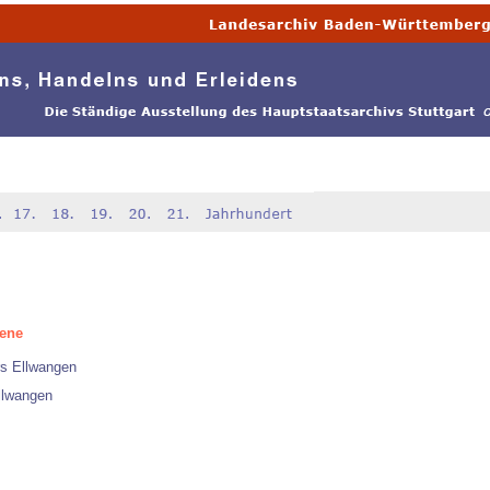
gene
rs Ellwangen
llwangen