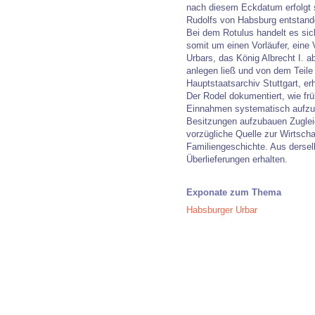
nach diesem Eckdatum erfolgt s
Rudolfs von Habsburg entstande
Bei dem Rotulus handelt es si
somit um einen Vorläufer, eine 
Urbars, das König Albrecht I. a
anlegen ließ und von dem Teile 
Hauptstaatsarchiv Stuttgart, erh
Der Rodel dokumentiert, wie fr
Einnahmen systematisch aufzuz
Besitzungen aufzubauen Zugleich
vorzügliche Quelle zur Wirtscha
Familiengeschichte. Aus dersel
Überlieferungen erhalten.
Exponate zum Thema
Habsburger Urbar