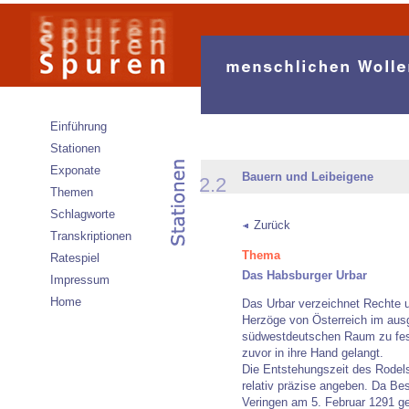
Einführung
Stationen
Exponate
Bauern und Leibeigene
2.2
Themen
Schlagworte
Zurück
Transkriptionen
Thema
Ratespiel
Das Habsburger Urbar
Impressum
Home
Das Urbar verzeichnet Rechte u
Herzöge von Österreich im ausg
südwestdeutschen Raum zu fes
zuvor in ihre Hand gelangt.
Die Entstehungszeit des Rodels 
relativ präzise angeben. Da Be
Veringen am 5. Februar 1291 g