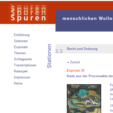
Einführung
Stationen
Exponate
Recht und Ordnung
3.3
Themen
Schlagworte
Zurück
Transkriptionen
Exponat 39
Ratespiel
Karte aus der Prozessakte d
Impressum
Home
Fü
(
mi
La
16
Ha